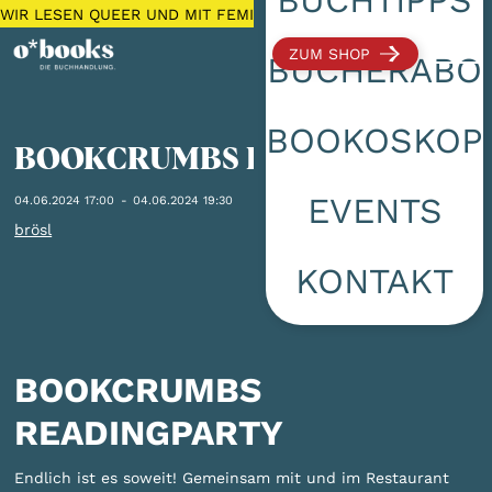
WIR LESEN QUEER UND MIT FEMINISTISCHEM FOKUS 🌈 KOSTEN
ZUM SHOP
BÜCHERABO
BOOKOSKOP
BOOKCRUMBS Readingparty
EVENTS
04.06.2024 17:00
-
04.06.2024 19:30
brösl
KONTAKT
BOOKCRUMBS
READINGPARTY
Endlich ist es soweit! Gemeinsam mit und im Restaurant