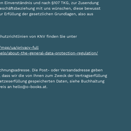
hen Einverständnis und nach §107 TKG, zur Zusendung
e Geschäftsbeziehung mit uns wünschen, diese bewusst
r Erfüllung der gesetzlichen Grundlagen, also aus
utzrichtlinien von KNV finden Sie unter
mpp/ua/privacy-full
elp/about-the-general-data-protection-regulation/
echnungsadresse. Die Post- oder Versandadresse geben
, dass wir die von Ihnen zum Zweck der Vertragserfüllung
etzeserfüllung gespeicherten Daten, siehe Buchhaltung
weis an hello@o-books.at.