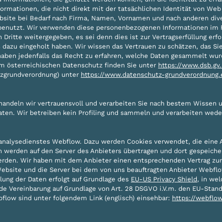
ormationen, die nicht direkt mit der tatsächlichen Identität von We
ebsite bei Bedarf nach Firma, Namen, Vornamen und nach anderen div
 benutzt. Wir verwenden diese personenbezogenen Informationen im Fa
ritte weitergegeben, es sei denn dies ist zur Vertragserfüllung erfo
is dazu eingeholt haben. Wir wissen das Vertrauen zu schätzen, das S
haben jedenfalls das Recht zu erfahren, welche Daten gesammelt wur
m österreichischen Datenschutz finden Sie unter
https://www.dsb.gv
zgrundverordnung) unter
https://www.datenschutz-grundverordnung.
ehandeln wir vertrauensvoll und verarbeiten Sie nach bestem Wissen 
aten. Wir betreiben kein Profiling und sammeln und verarbeiten wede
alysedienstes Webflow. Dazu werden Cookies verwendet, die eine A
 werden auf den Server des Anbieters übertragen und dort gespeicher
werden. Wir haben mit dem Anbieter einen entsprechenden Vertrag zur
ebsite und die Server bei dem von uns beauftragten Anbieter Webflow,
lung der Daten erfolgt auf Grundlage des
EU-US Privacy Shield
, in we
e Vereinbarung auf Grundlage von Art. 28 DSGVO i.V.m. den EU-Stand
flow sind unter folgendem Link (englisch) einsehbar:
https://webflo