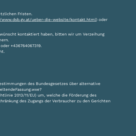
tzlichen Fristen.
//www.dsb.gv.at/ueber-die-website/kontakt.html
) oder
rwünscht kontaktiert haben, bitten wir um Verzeihung
mern.
t oder +436764067319.
ht.
estimmungen des Bundesgesetzes über alternative
/GeltendeFassung.wxe?
linie 2013/11/EU) um, welche die Förderung des
hränkung des Zugangs der Verbraucher zu den Gerichten