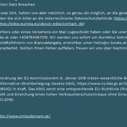
chen Data Breaches
twas Zeit, halten uns aber natürlich, so genau als möglich, an die gese
en Sie sich bitte an die österreichische Datenschutzbehörde (
https:
ttps://edps.europa.eu/about-edps/contact_de
)
ehlers oder eines Versehens ein Mail zugeschickt haben oder Sie une
ks.at oder +436764067319. Wir werden uns sofort um Korrektur küm
schäftsführerin von BiancaMangata, erreichbar unter hello@o-books.a
arbeitet. Sollten Ihnen Fehler auffallen, freuen wir uns über Nachric
ordnung der EU KommissionAm 9. Jänner 2016 treten wesentliche B
(Alternative-Streitbeilegung-Gesetz AStG, https://www.ris.bka.gv.at
 in Kraft. Das AStG setzt eine entsprechende EU-Richtlinie (Richt
kt und Erreichung eines hohen Verbraucherschutzniveaus ohne Einsc
01.2016)
ttp://www.ombudsmann.at/