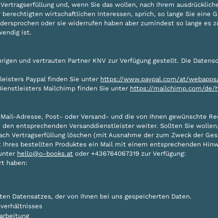
 Vertragserfüllung und, wenn Sie das wollen, nach Ihrem ausdrücklic
 berechtigten wirtschaftlichen Interessen, sprich, so lange Sie ein
idersprochen oder sie widerrufen haben aber zumindest so lange es zu
endig ist.
gen und vertrauten Partner KNV zur Verfügung gestellt. Die Datensch
leisters Paypal finden Sie unter
https://www.paypal.com/at/webapps/
ienstleisters Mailchimp finden Sie unter
https://mailchimp.com/de/h
-Mail-Adresse, Post- oder Versand- und die von Ihnen gewünschte R
n den entsprechenden Versanddienstleister weiter. Sollten Sie wollen
nach Vertragserfüllung löschen (mit Ausnahme der zum Zweck der Ges
lt Ihres bestellten Produktes ein Mail mit einem entsprechenden Hin
 unter
hello@o-books.at
oder +436764067319 zur Verfügung:
rt haben:
ten Datensatzes, der von Ihnen bei uns gespeicherten Daten.
verhältnisses
arbeitung