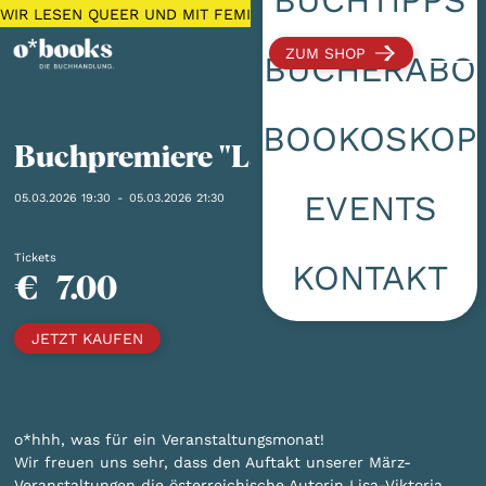
WIR LESEN QUEER UND MIT FEMINISTISCHEM FOKUS 🌈 KOSTEN
ZUM SHOP
BÜCHERABO
BOOKOSKOP
Buchpremiere "Lahea"
EVENTS
05.03.2026 19:30
-
05.03.2026 21:30
Tickets
KONTAKT
€
7.00
JETZT KAUFEN
o*hhh, was für ein Veranstaltungsmonat!
Wir freuen uns sehr, dass den Auftakt unserer März-
Veranstaltungen die österreichische Autorin Lisa-Viktoria