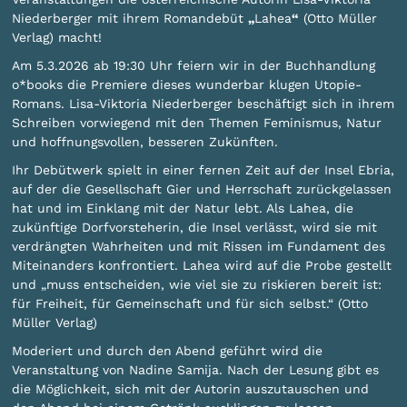
Niederberger mit ihrem Romandebüt
„
Lahea
“
(Otto Müller
Verlag) macht!
Am 5.3.2026 ab 19:30 Uhr feiern wir in der Buchhandlung
o*books die Premiere dieses wunderbar klugen Utopie-
Romans. Lisa-Viktoria Niederberger beschäftigt sich in ihrem
Schreiben vorwiegend mit den Themen Feminismus, Natur
und hoffnungsvollen, besseren Zukünften.
Ihr Debütwerk spielt in einer fernen Zeit auf der Insel Ebria,
auf der die Gesellschaft Gier und Herrschaft zurückgelassen
hat und im Einklang mit der Natur lebt. Als Lahea, die
zukünftige Dorfvorsteherin, die Insel verlässt, wird sie mit
verdrängten Wahrheiten und mit Rissen im Fundament des
Miteinanders konfrontiert. Lahea wird auf die Probe gestellt
und „muss entscheiden, wie viel sie zu riskieren bereit ist:
für Freiheit, für Gemeinschaft und für sich selbst.“ (Otto
Müller Verlag)
Moderiert und durch den Abend geführt wird die
Veranstaltung von Nadine Samija. Nach der Lesung gibt es
die Möglichkeit, sich mit der Autorin auszutauschen und