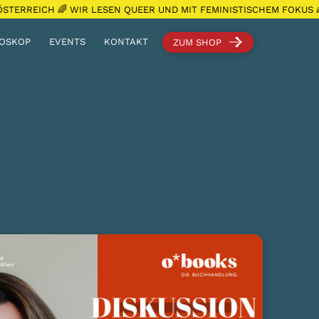
STERREICH 🌈 WIR LESEN QUEER UND MIT FEMINISTISCHEM FOKUS
OSKOP
EVENTS
KONTAKT
ZUM SHOP