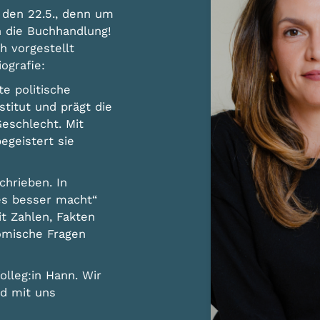
 den 22.5., denn um
 die Buchhandlung!
h vorgestellt
ografie:
te politische
stitut und prägt die
eschlecht. Mit
geistert sie
chrieben. In
es besser macht“
t Zahlen, Fakten
omische Fragen
lleg:in Hann. Wir
nd mit uns