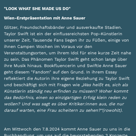
"LOOK WHAT SHE MADE US DO"
Wien-Erstpräsentation mit Anne Sauer
Glitzer, Freundschaftsbänder und ausverkaufte Stadien.
Taylor Swift ist ein der einflussreichsten Pop-Künstlerin
unserer Zeit. Tausende Fans liegen ihr zu Füßen, einige von
ihnen Campen Wochen im Voraus vor den
Veranstaltungsorten, um ihrem Idol für eine kurze Zeit nahe
zu sein. Das Phänomen Taylor Swift geht schon lange über
ihre Musik hinaus. Bookfluencerin und Swiftie Anne Sauer
geht diesem "Fandom" auf den Grund. In ihrem Essay
reflektiert die Autorin ihre eigene Beziehung zu Taylor Swift
und beschäftigt sich mit Fragen wie
„Was heißt es, sich als
Künstlerin ständig neu erfinden zu müssen? Woher kommt
das Bedürfnis, einen so einzigartigen Erfolg klein reden zu
wollen? Und was sagt es über Kritiker:innen aus, die nur
darauf warten, eine Frau scheitern zu sehen?“(rowohlt).
Am Mittwoch den 7.8.2024 kommt Anne Sauer zu uns in die
Buchhandlung, um uns auf die bevorstehenden 3 Konzerte