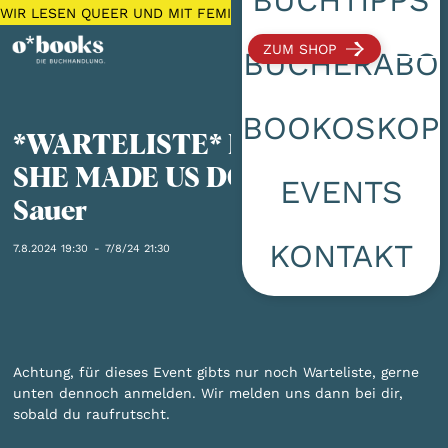
WIR LESEN QUEER UND MIT FEMINISTISCHEM FOKUS 🌈 KOSTEN
ZUM SHOP
BÜCHERABO
BOOKOSKOP
*WARTELISTE* LOOK WHAT
SHE MADE US DO mit Anne
EVENTS
Sauer
KONTAKT
7.8.2024 19:30
-
7/8/24 21:30
Achtung, für dieses Event gibts nur noch Warteliste, gerne
unten dennoch anmelden. Wir melden uns dann bei dir,
sobald du raufrutscht.