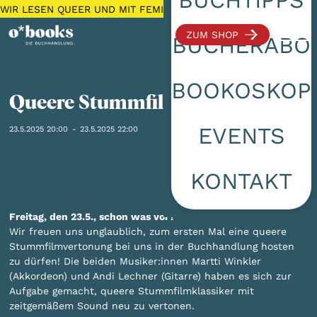
WIR LESEN QUEER UND MIT FEMINISTISCHEM FOKUS 🌈 KOSTEN
ZUM SHOP
BÜCHERABO
BOOKOSKOP
Queere Stummfilmvertonung
EVENTS
23.5.2025 20:00
-
23.5.2025 22:00
KONTAKT
Freitag, den 23.5., schon was vor?
Wir freuen uns unglaublich, zum ersten Mal eine queere
Stummfilmvertonung bei uns in der Buchhandlung hosten
zu dürfen! Die beiden Musiker:innen Martti Winkler
(Akkordeon) und Andi Lechner (Gitarre) haben es sich zur
Aufgabe gemacht, queere Stummfilmklassiker mit
zeitgemäßem Sound neu zu vertonen.