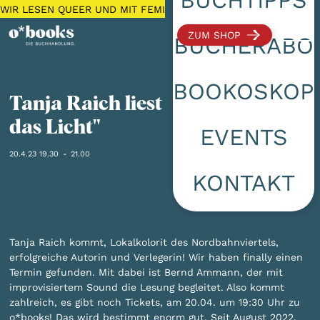
WIR LESEN QUEER UND MIT FEMINISTISCHEM FOKUS 🌈 KOSTEN
ZUM SHOP
BÜCHERABO
BOOKOSKOP
Tanja Raich liest "Schwerer als
das Licht"
EVENTS
20.4.23 19.30
-
21.00
KONTAKT
Tanja Raich kommt, Lokalkolorit des Nordbahnviertels,
erfolgreiche Autorin und Verlegerin! Wir haben finally einen
Termin gefunden. Mit dabei ist Bernd Ammann, der mit
improvisiertem Sound die Lesung begleitet. Also kommt
zahlreich, es gibt noch Tickets, am 20.04. um 19:30 Uhr zu
o*books! Das wird bestimmt enorm gut. Seit August 2022,