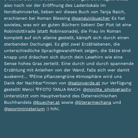
also noch vor der Eröffnung des Ladenlokals im
Nordbahnviertel, lieben wir dieses Buch von Tanja Raich,
erschienen bei Roman Blessing
@penguinbuecher
Es hat
sovieles, was wir an guten Büchern lieben! Der Plot ist eine
Robindottirade (statt Robinsonade), die Frau im Roman
komplett auf sich alleine gestellt, kämpft sich durch einen
sterbenden Dschungel. Es gibt zwei Erzählebenen, die
unterschiedliche Sprachgewandtheit zeigen, die Sätze sind
knapp und dräschen sich durch dein Lesehirn wie eine
Sense hohes Gras zerteilt. Eine durch und durch spannende
Erzählung mit Anleihen von der Wand, falls sich wer damit
auskennt... 💜Eine pflanzengrüne Atmosphäre wird uns
Dank der Nachbar*innen von
@salonverde.at
zur Verfügung
gestellt! Merci 💚FOTO TANJA RAICH:
@minitta_photography
Unterstützt vom Hauptverband des Österreichischen
Buchhandels
@buecher.at
sowie
@literarmechana
und
@sportministerium
:) hihi.